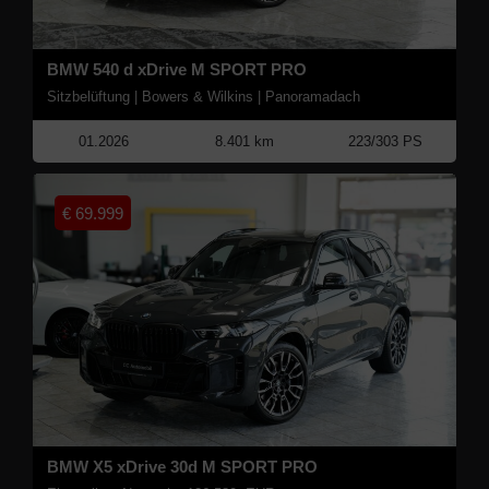
BMW 540 d xDrive M SPORT PRO
Sitzbelüftung | Bowers & Wilkins | Panoramadach
01.2026
8.401 km
223/303 PS
€
69.999
BMW X5 xDrive 30d M SPORT PRO