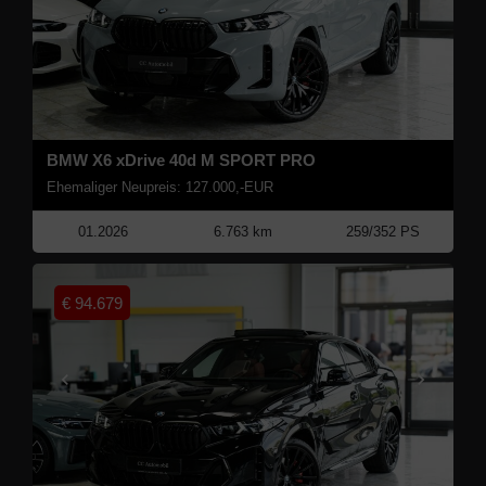
BMW X6 xDrive 40d M SPORT PRO
Ehemaliger Neupreis: 127.000,-EUR
01.2026
6.763 km
259/352 PS
€
94.679