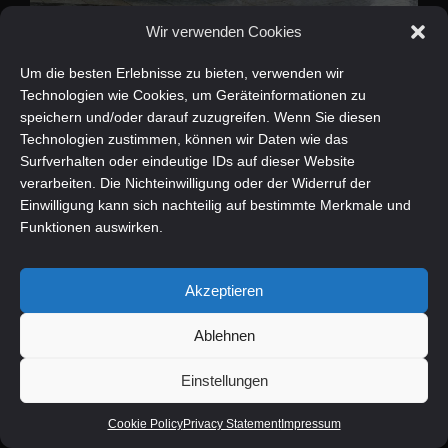
Wir verwenden Cookies
BMW 520 i Touring M SPORT PRO
Ehemaliger Neupreis: 80.920,-EUR
Um die besten Erlebnisse zu bieten, verwenden wir
Technologien wie Cookies, um Geräteinformationen zu
01.2026
7.416 km
140/190 PS
speichern und/oder darauf zuzugreifen. Wenn Sie diesen
Technologien zustimmen, können wir Daten wie das
Surfverhalten oder eindeutige IDs auf dieser Website
€
55.448
€
53.999
verarbeiten. Die Nichteinwilligung oder der Widerruf der
Einwilligung kann sich nachteilig auf bestimmte Merkmale und
Funktionen auswirken.
Akzeptieren
Ablehnen
Einstellungen
BMW 520 d xDrive M Sport
Cookie Policy
Privacy Statement
Impressum