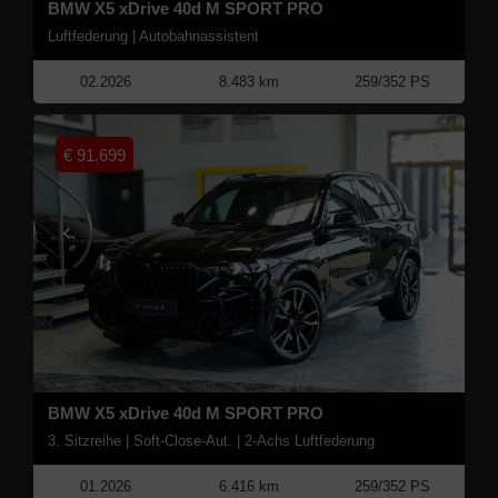
BMW X5 xDrive 40d M SPORT PRO
Luftfederung | Autobahnassistent
02.2026
8.483 km
259/352 PS
€
91.699
BMW X5 xDrive 40d M SPORT PRO
3. Sitzreihe | Soft-Close-Aut. | 2-Achs Luftfederung
01.2026
6.416 km
259/352 PS