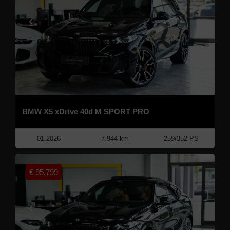
BMW X5 xDrive 40d M SPORT PRO
01.2026
7.944 km
259/352 PS
€
95.799