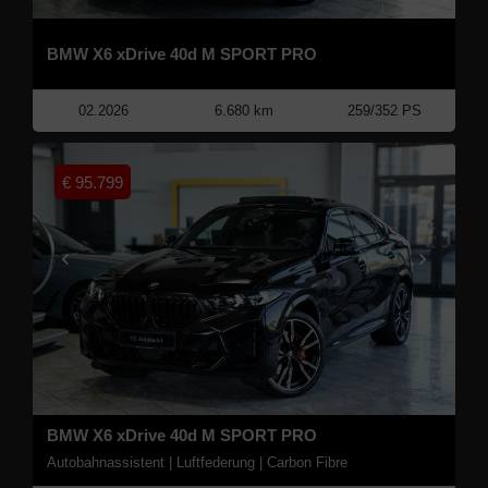
BMW X6 xDrive 40d M SPORT PRO
02.2026
6.680 km
259/352 PS
€
95.799
BMW X6 xDrive 40d M SPORT PRO
Autobahnassistent | Luftfederung | Carbon Fibre