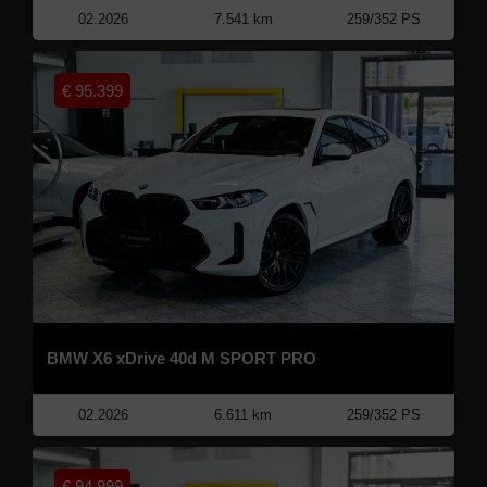
02.2026
7.541 km
259/352 PS
€
95.399
BMW X6 xDrive 40d M SPORT PRO
02.2026
6.611 km
259/352 PS
€
94.999