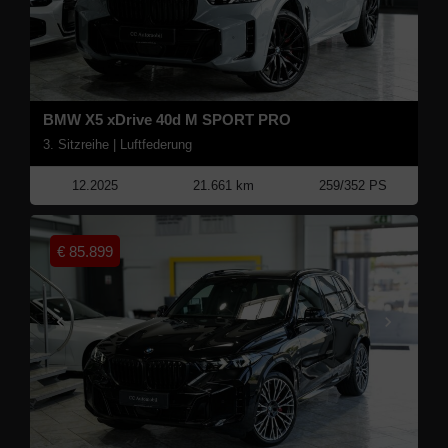
BMW X5 xDrive 40d M SPORT PRO
3. Sitzreihe | Luftfederung
12.2025
21.661 km
259/352 PS
€
85.899