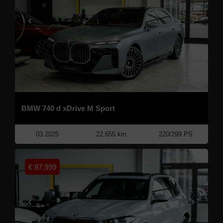
BMW 740 d xDrive M Sport
03.2025
22.655 km
220/299 PS
€
87.999