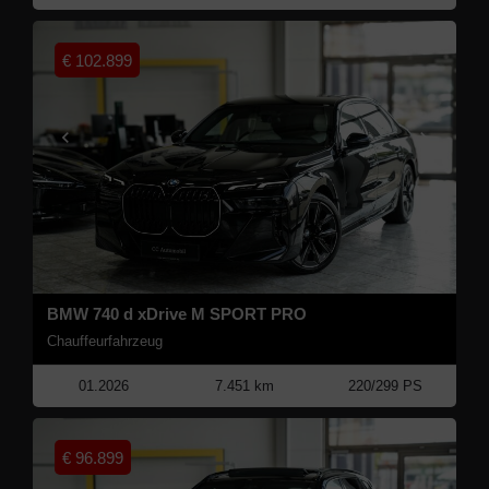
€
102.899
BMW 740 d xDrive M SPORT PRO
Chauffeurfahrzeug
01.2026
7.451 km
220/299 PS
€
96.899