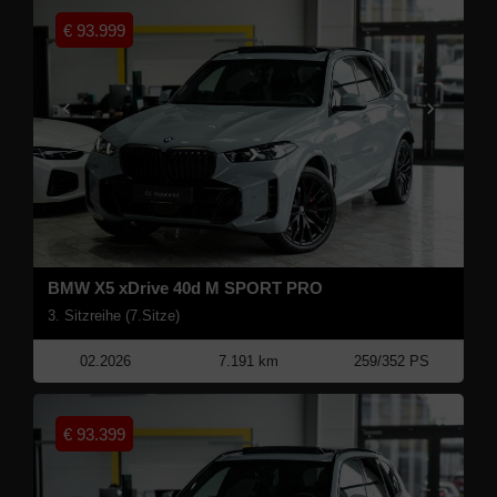
€
93.999
BMW X5 xDrive 40d M SPORT PRO
3. Sitzreihe (7.Sitze)
02.2026
7.191 km
259/352 PS
€
93.399