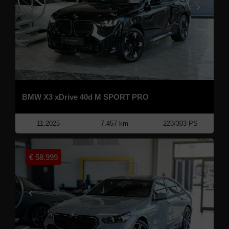
BMW X3 xDrive 40d M SPORT PRO
11.2025
7.457 km
223/303 PS
€
58.999