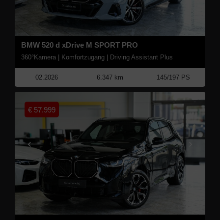
BMW 520 d xDrive M SPORT PRO
360°Kamera | Komfortzugang | Driving Assistant Plus
02.2026
6.347 km
145/197 PS
€
57.999