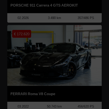
PORSCHE 911 Carrera 4 GTS AEROKIT
02.2026
3.490 km
357/486 PS
€
172.620
FERRARI Roma V8 Coupe
03.2022
50.743 km
456/620 PS