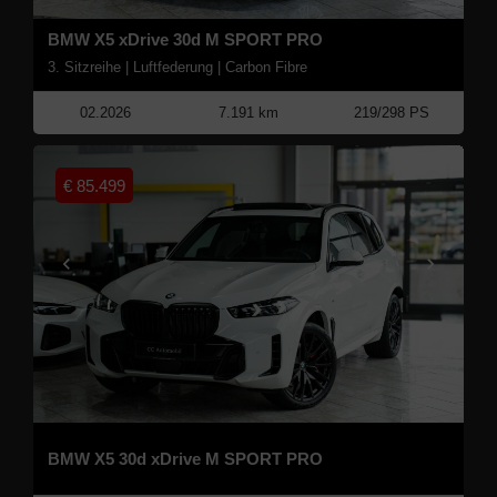
BMW X5 xDrive 30d M SPORT PRO
3. Sitzreihe | Luftfederung | Carbon Fibre
02.2026
7.191 km
219/298 PS
€
85.499
BMW X5 30d xDrive M SPORT PRO