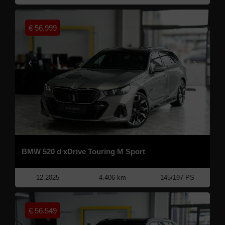
€
56.999
BMW 520 d xDrive Touring M Sport
12.2025
4.406 km
145/197 PS
€
56.549