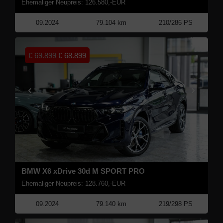
Ehemaliger Neupreis: 126.580,-EUR
09.2024
79.104 km
210/286 PS
€
69.899
€
68.899
BMW X6 xDrive 30d M SPORT PRO
Ehemaliger Neupreis: 128.760,-EUR
09.2024
79.140 km
219/298 PS