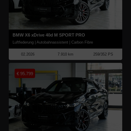
BMW X6 xDrive 40d M SPORT PRO
Luftfederung | Autobahnassistent | Carbon Fibre
02.2026
7.910 km
259/352 PS
€
95.799