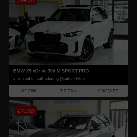
BMW X5 xDrive 30d M SPORT PRO
3. Sitzreihe | Luftfederung | Carbon Fibre
02.2026
7.717 km
219/298 PS
€
71.999