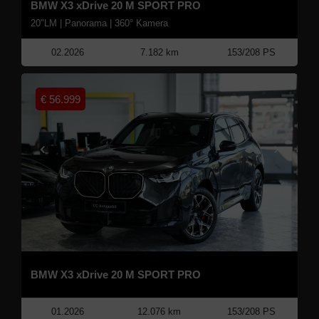
BMW X3 xDrive 20 M SPORT PRO
20"LM | Panorama | 360° Kamera
02.2026
7.182 km
153/208 PS
€
56.999
BMW X3 xDrive 20 M SPORT PRO
01.2026
12.076 km
153/208 PS