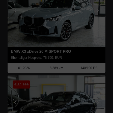
BMW X3 xDrive 20 M SPORT PRO
Ehemaliger Neupreis: 75.790,-EUR
01.2026
8.389 km
140/190 PS
€
54.999