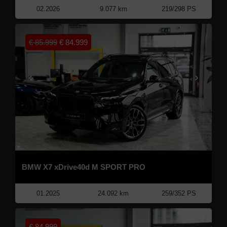
02.2026
9.077 km
219/298 PS
€
85.999
€
84.999
BMW X7 xDrive40d M SPORT PRO
01.2025
24.092 km
259/352 PS
€
84.999