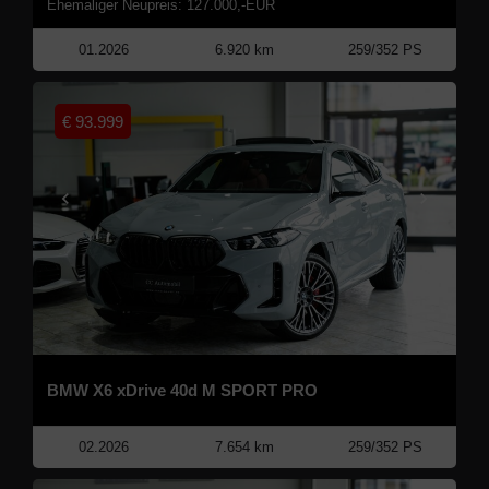
Ehemaliger Neupreis: 127.000,-EUR
01.2026
6.920 km
259/352 PS
€
93.999
BMW X6 xDrive 40d M SPORT PRO
02.2026
7.654 km
259/352 PS