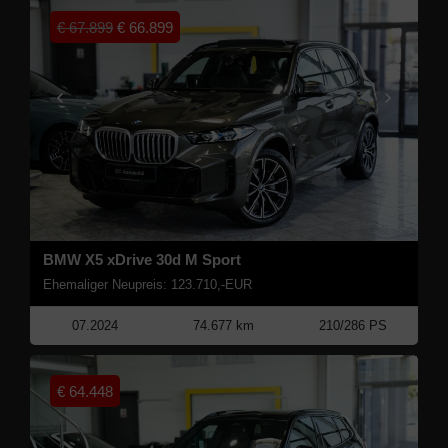
€
67.899
€
66.899
BMW X5 xDrive 30d M Sport
Ehemaliger Neupreis: 123.710,-EUR
07.2024
74.677 km
210/286 PS
€
64.448