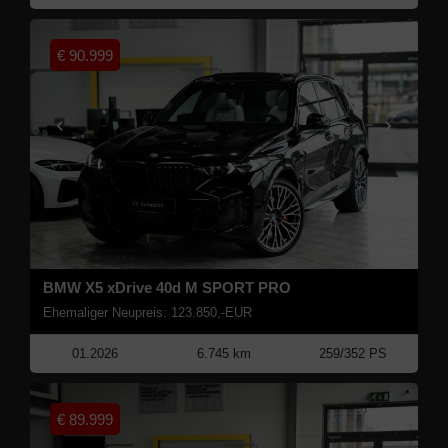
€
90.999
BMW X5 xDrive 40d M SPORT PRO
Ehemaliger Neupreis: 123.850,-EUR
01.2026
6.745 km
259/352 PS
€
89.999