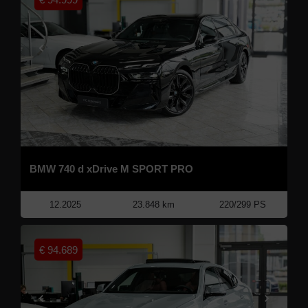
BMW 740 d xDrive M SPORT PRO
12.2025
23.848 km
220/299 PS
€
94.689