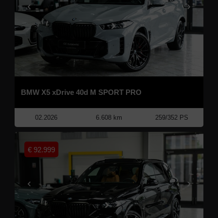
BMW X5 xDrive 40d M SPORT PRO
02.2026
6.608 km
259/352 PS
€
92.999