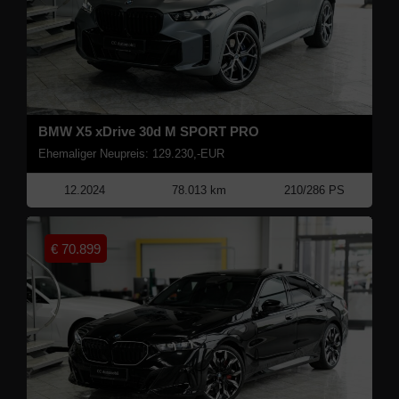
BMW X5 xDrive 30d M SPORT PRO
Ehemaliger Neupreis: 129.230,-EUR
12.2024
78.013 km
210/286 PS
€
70.899