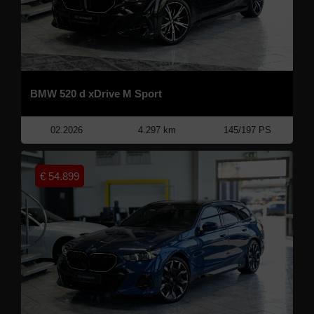
BMW 520 d xDrive M Sport
02.2026
4.297 km
145/197 PS
€
54.899