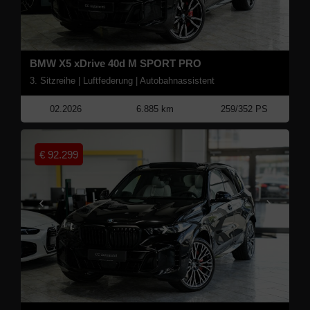
BMW X5 xDrive 40d M SPORT PRO
3. Sitzreihe | Luftfederung | Autobahnassistent
02.2026
6.885 km
259/352 PS
€
92.299