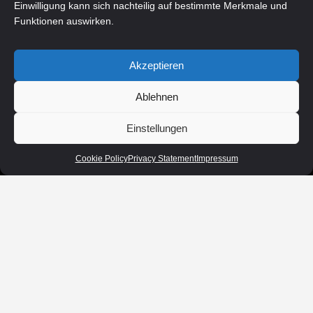
Einwilligung kann sich nachteilig auf bestimmte Merkmale und
Funktionen auswirken.
Akzeptieren
Ablehnen
Einstellungen
Cookie Policy
Privacy Statement
Impressum
Startseite
Fahrzeugbestand
Finanzierung
Ankauf
Service
Unser Team
Impressum
Kontakt
Cookie Policy
Privacy Statement
Disclaimer
© 2026 - CC Automobil oHG