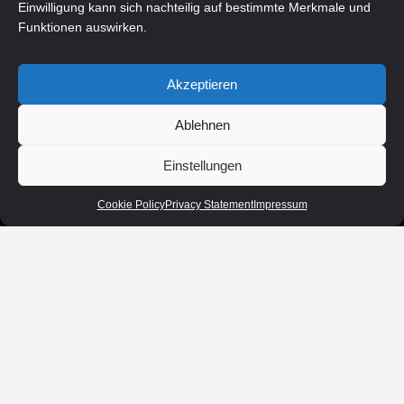
Einwilligung kann sich nachteilig auf bestimmte Merkmale und
Funktionen auswirken.
Akzeptieren
Ablehnen
Einstellungen
Cookie Policy
Privacy Statement
Impressum
Startseite
Fahrzeugbestand
Finanzierung
Ankauf
Service
Unser Team
Impressum
Kontakt
Cookie Policy
Privacy Statement
Disclaimer
© 2026 - CC Automobil oHG